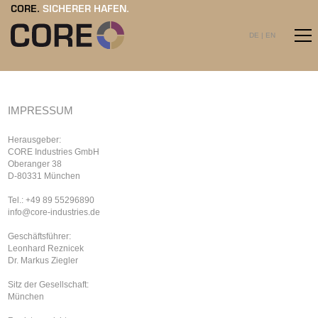
CORE.
SICHERER HAFEN.
DE
|
EN
IMPRESSUM
Herausgeber:
CORE Industries GmbH
Oberanger 38
D-80331 München
Tel.: +49 89 55296890
info
@
core-industries.de
Geschäftsführer:
Leonhard Reznicek
Dr. Markus Ziegler
Sitz der Gesellschaft:
München